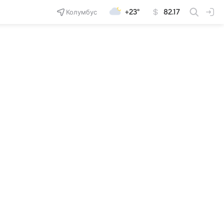
Колумбус
+23°
82.17