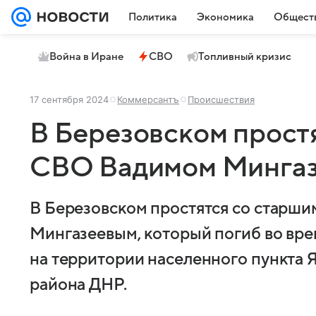
Политика
Экономика
Общест
Война в Иране
СВО
Топливный кризис
17 сентября 2024
Коммерсантъ
Происшествия
В Березовском прост
СВО Вадимом Минга
В Березовском простятся со старш
Мингазеевым, который погиб во вре
на территории населенного пункта 
района ДНР.