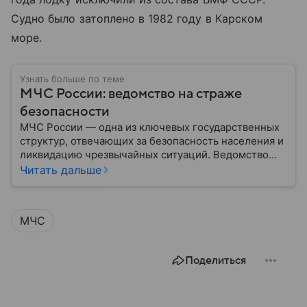
Судно было затоплено в 1982 году в Карском
море.
Узнать больше по теме
МЧС России: ведомство на страже
безопасности
МЧС России — одна из ключевых государственных
структур, отвечающих за безопасность населения и
ликвидацию чрезвычайных ситуаций. Ведомство
играет важную роль в защите граждан от
Читать дальше
природных катастроф, техногенных аварий и других
угроз. В этом материале разбираем, что
представляет собой МЧС, как оно устроено, какие
МЧС
задачи выполняет и какую роль играет в
современной России.
Поделиться