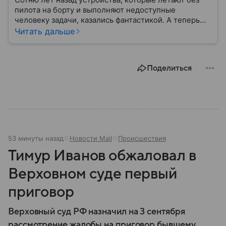
пилота на борту и выполняют недоступные
человеку задачи, казались фантастикой. А теперь
они стали реальностью: собрали главное о
Читать дальше
беспилотных летательных аппаратах (БПЛА) и о
том, для чего они нужны.
Поделиться
53 минуты назад
Новости Mail
Происшествия
Тимур Иванов обжаловал в
Верховном суде первый
приговор
Верховный суд РФ назначил на 3 сентября
рассмотрение жалобы на приговор бывшему