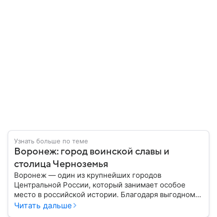
Узнать больше по теме
Воронеж: город воинской славы и
столица Черноземья
Воронеж — один из крупнейших городов
Центральной России, который занимает особое
место в российской истории. Благодаря выгодному
расположению на юге европейской части страны
Читать дальше
Воронеж остается важным транспортным узлом и