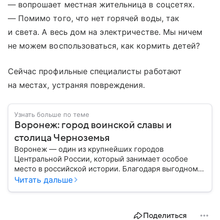
— вопрошает местная жительница в соцсетях.
— Помимо того, что нет горячей воды, так
и света. А весь дом на электричестве. Мы ничем
не можем воспользоваться, как кормить детей?
Сейчас профильные специалисты работают
на местах, устраняя повреждения.
Узнать больше по теме
Воронеж: город воинской славы и
столица Черноземья
Воронеж — один из крупнейших городов
Центральной России, который занимает особое
место в российской истории. Благодаря выгодному
расположению на юге европейской части страны
Читать дальше
Воронеж остается важным транспортным узлом и
центром Черноземья: собрали о нем главное.
Поделиться