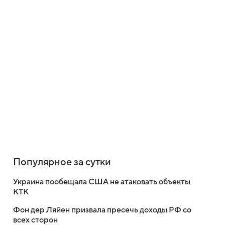
Популярное за сутки
Украина пообещала США не атаковать объекты
КТК
Фон дер Ляйен призвала пресечь доходы РФ со
всех сторон