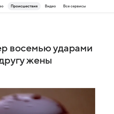
во
Происшествия
Видео
Все сервисы
ер восемью ударами
другу жены