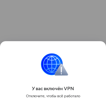
«Ситуацию держим на контроле», — добавили
спасатели.
пожары
Поделиться
У вас включ
ён
V
P
N
Отключите, чтобы всё работало