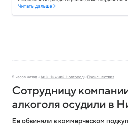
материале рассказываем, чем занимается МВД Росс
Читать дальше
устроена его структура, кто возглавляет ведомств
5 часов назад
АиФ Нижний Новгород
Происшествия
Сотрудницу компании
алкоголя осудили в 
Ее обвиняли в коммерческом подкуп