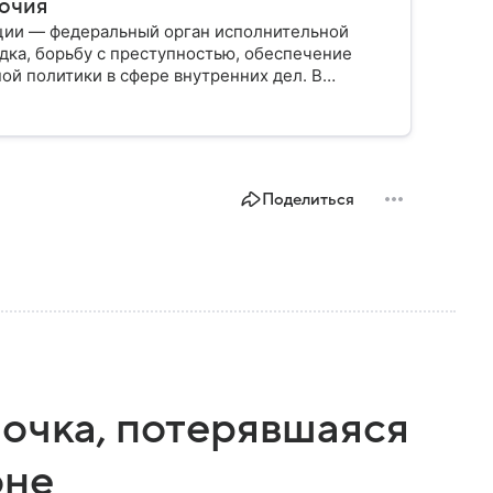
мочия
ции — федеральный орган исполнительной
дка, борьбу с преступностью, обеспечение
ой политики в сфере внутренних дел. В
ии, какие задачи выполняет министерство, как
о и какие полномочия оно имеет.
Поделиться
вочка, потерявшаяся
оне