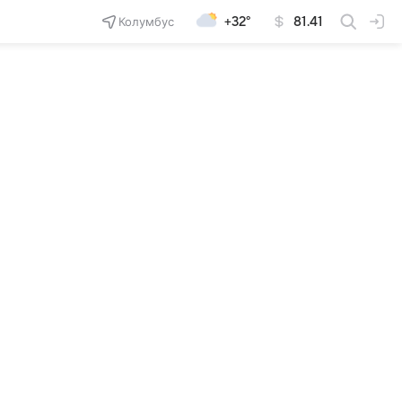
Колумбус
+32°
81.41