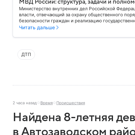
МВД России: структура, задачи и полно
Министерство внутренних дел Российской Федера
власти, отвечающий за охрану общественного поря
безопасности граждан и реализацию государственн
материале рассказываем, чем занимается МВД Росс
Читать дальше
устроена его структура, кто возглавляет ведомств
ДТП
2 часа назад
Время
Происшествия
Найдена 8-летняя де
в Автозаводском рай