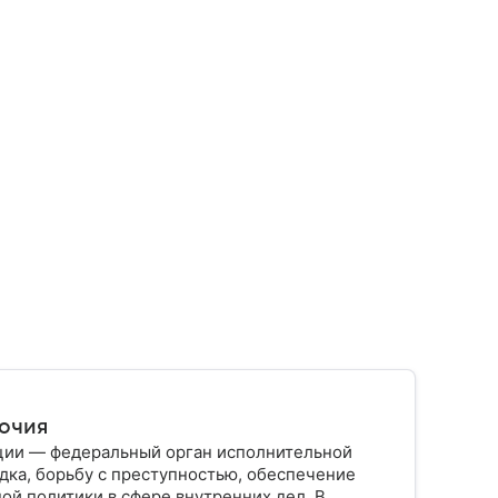
мочия
ции — федеральный орган исполнительной
дка, борьбу с преступностью, обеспечение
ой политики в сфере внутренних дел. В