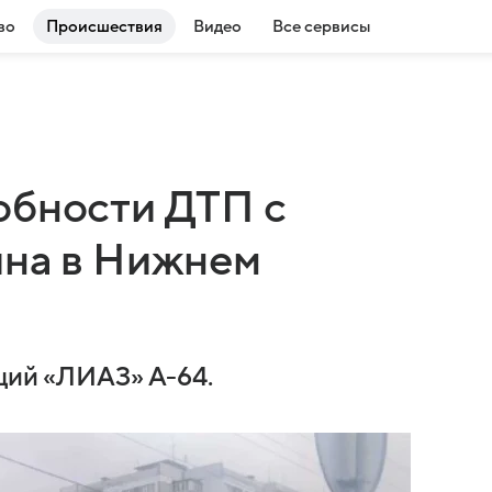
во
Происшествия
Видео
Все сервисы
обности ДТП с
ина в Нижнем
ящий «ЛИАЗ» А-64.