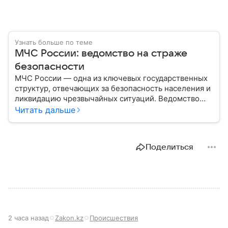
Узнать больше по теме
МЧС России: ведомство на страже
безопасности
МЧС России — одна из ключевых государственных
структур, отвечающих за безопасность населения и
ликвидацию чрезвычайных ситуаций. Ведомство
играет важную роль в защите граждан от
Читать дальше
природных катастроф, техногенных аварий и других
угроз. В этом материале разбираем, что
представляет собой МЧС, как оно устроено, какие
Поделиться
задачи выполняет и какую роль играет в
современной России.
2 часа назад
Zakon.kz
Происшествия