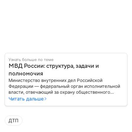
Узнать больше по теме
МВД России: структура, задачи и
полномочия
Министерство внутренних дел Российской
Федерации — федеральный орган исполнительной
власти, отвечающий за охрану общественного
порядка, борьбу с преступностью, обеспечение
Читать дальше
безопасности граждан и реализацию
государственной политики в сфере внутренних дел.
В материале рассказываем, чем занимается МВД
ДТП
России, какие задачи выполняет министерство, как
устроена его структура, кто возглавляет ведомство