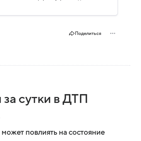
ии, какие задачи выполняет министерство, как
о и какие полномочия оно имеет.
Поделиться
 за сутки в ДТП
к
 может повлиять на состояние