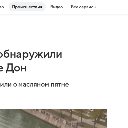
во
Происшествия
Видео
Все сервисы
 обнаружили
е Дон
или о масляном пятне