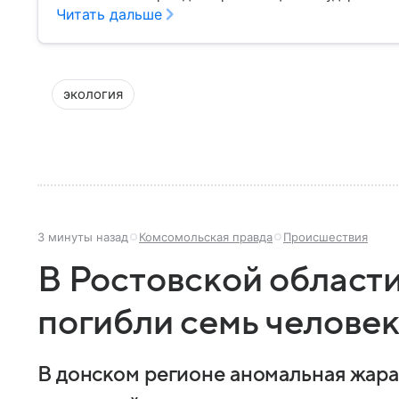
материале рассказываем, чем занимается МВД Росс
Читать дальше
устроена его структура, кто возглавляет ведомств
экология
3 минуты назад
Комсомольская правда
Происшествия
В Ростовской области
погибли семь челове
В донском регионе аномальная жара