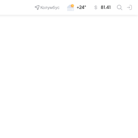
Колумбус
+24°
81.41