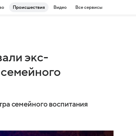
во
Происшествия
Видео
Все сервисы
али экс-
 семейного
тра семейного воспитания