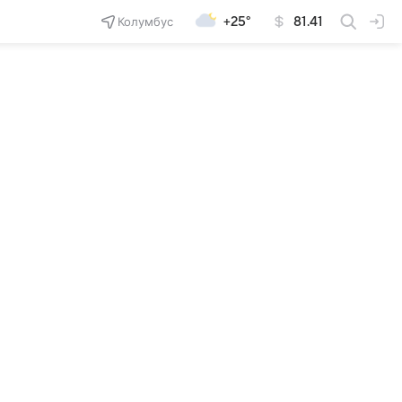
Колумбус
+25°
81.41