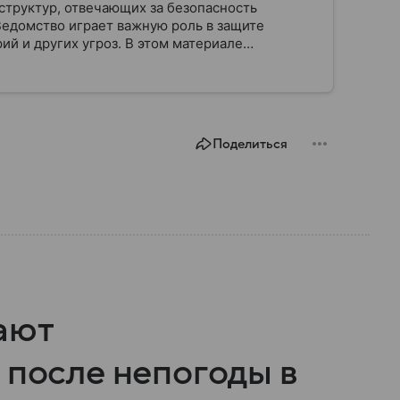
структур, отвечающих за безопасность
Ведомство играет важную роль в защите
ий и других угроз. В этом материале
строено, какие задачи выполняет и какую роль
Поделиться
ают
 после непогоды в