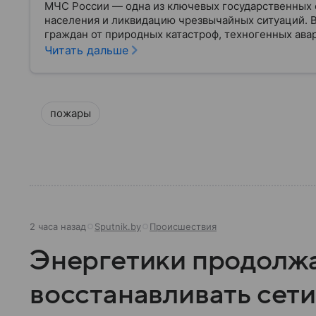
МЧС России — одна из ключевых государственных 
населения и ликвидацию чрезвычайных ситуаций. 
граждан от природных катастроф, техногенных авар
разбираем, что представляет собой МЧС, как оно у
Читать дальше
играет в современной России.
пожары
2 часа назад
Sputnik.by
Происшествия
Энергетики продолж
восстанавливать сети