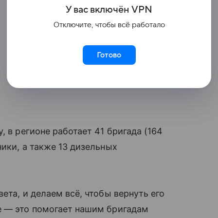
У вас включ
ён
V
P
N
Отключите, чтобы всё работало
Готово
, в регионе работает 41 бригада (164
ики, а также 13 дизельных
ета, и делаем всё, чтобы вернуть его
е — это помогает нашим бригадам