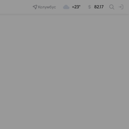
Колумбус
+23°
82.17