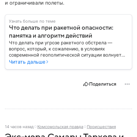
и ограничивали полеты.
Узнать больше по теме
Что делать при ракетной опасности:
памятка и алгоритм действий
Что делать при угрозе ракетного обстрела —
вопрос, который, к сожалению, в условиях
современной геополитической ситуации волнует
все больше людей. В материале мы рассказываем,
Читать дальше
как действовать при ракетной атаке, какие шаги
предпринять на улице и в помещении, а также о
том, как максимально обезопасить себя от
Поделиться
возможной угрозы.
14 часов назад
Комсомольская правда
Происшествия