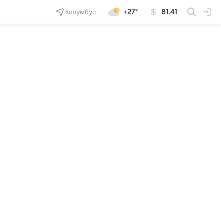
Колумбус
+27°
81.41