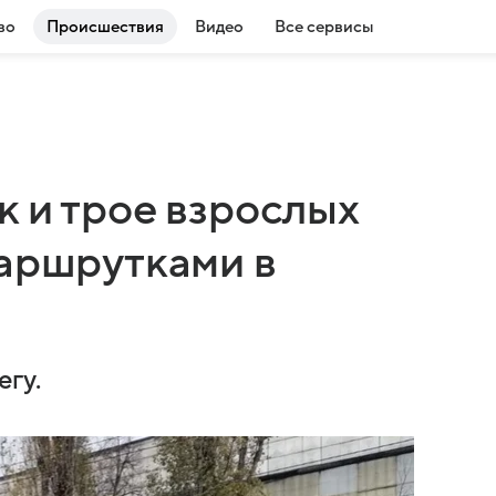
во
Происшествия
Видео
Все сервисы
 и трое взрослых
маршрутками в
егу.