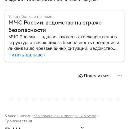
Узнать больше по теме
МЧС России: ведомство на страже
безопасности
МЧС России — одна из ключевых государственных
структур, отвечающих за безопасность населения и
ликвидацию чрезвычайных ситуаций. Ведомство
играет важную роль в защите граждан от
Читать дальше
природных катастроф, техногенных аварий и других
угроз. В этом материале разбираем, что
представляет собой МЧС, как оно устроено, какие
Поделиться
задачи выполняет и какую роль играет в
современной России.
6 часов назад
Комсомольская правда - Иркутск
Происшествия