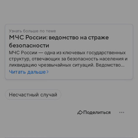
Узнать больше по теме
МЧС России: ведомство на страже
безопасности
МЧС России — одна из ключевых государственных
структур, отвечающих за безопасность населения и
ликвидацию чрезвычайных ситуаций. Ведомство
играет важную роль в защите граждан от
Читать дальше
природных катастроф, техногенных аварий и других
угроз. В этом материале разбираем, что
представляет собой МЧС, как оно устроено, какие
Несчастный случай
задачи выполняет и какую роль играет в
современной России.
Поделиться