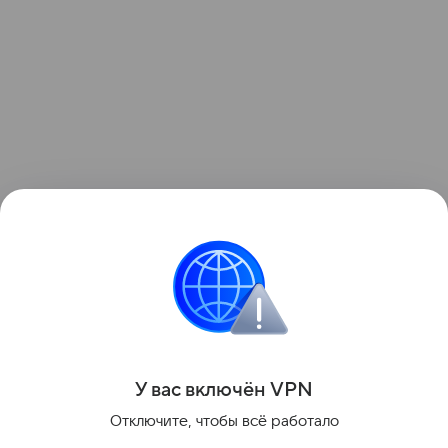
Больше новостей о расследованиях,
происшествиях и судебных делах — читайте
в разделе «Криминал» на Life.ru.
Поделиться
У вас включ
ён
V
P
N
Отключите, чтобы всё работало