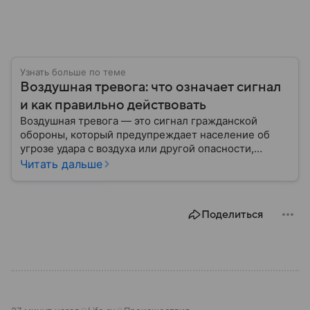
Узнать больше по теме
Воздушная тревога: что означает сигнал
и как правильно действовать
Воздушная тревога — это сигнал гражданской
обороны, который предупреждает население об
угрозе удара с воздуха или другой опасности,
требующей немедленного укрытия. В последние
Читать дальше
годы этот сигнал стал хорошо знаком жителям
многих российских регионов, однако далеко не все
знают, как правильно действовать после его
Поделиться
объявления. В материале рассказываем, что
означает воздушная тревога, как звучит сирена,
какие действия рекомендуют в МЧС и что делать
после отбоя.