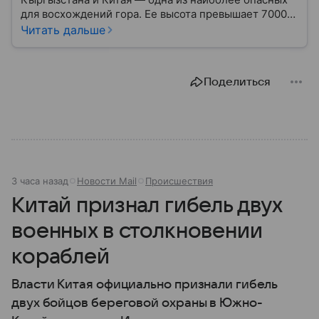
для восхождений гора. Ее высота превышает 7000
метров, а северное расположение на стыке двух
Читать дальше
климатических поясов делает пик абсолютно
непредсказуемым в плане погоды. Вот почему
название этой горы так часто связано трагическими
Поделиться
событиями.
3 часа назад
Новости Mail
Происшествия
Китай признал гибель двух
военных в столкновении
кораблей
Власти Китая официально признали гибель
двух бойцов береговой охраны в Южно-