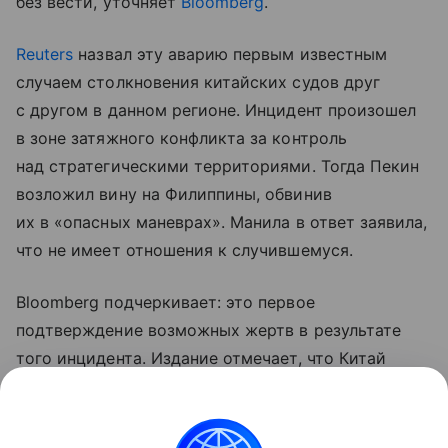
без вести, уточняет
Bloomberg
.
Reuters
назвал эту аварию первым известным
случаем столкновения китайских судов друг
с другом в данном регионе. Инцидент произошел
в зоне затяжного конфликта за контроль
над стратегическими территориями. Тогда Пекин
возложил вину на Филиппины, обвинив
их в «опасных маневрах». Манила в ответ заявила,
что не имеет отношения к случившемуся.
Bloomberg подчеркивает: это первое
подтверждение возможных жертв в результате
того инцидента. Издание отмечает, что Китай
впервые с 2001 года официально признал потери
во время операции или столкновения в Южно-
Китайском море. Тогда погиб пилот ВМС НОАК