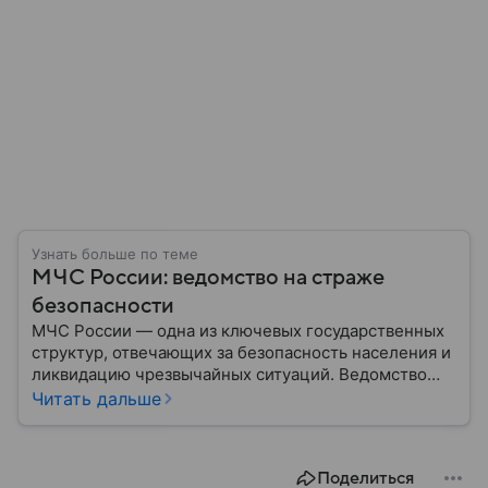
Узнать больше по теме
МЧС России: ведомство на страже
безопасности
МЧС России — одна из ключевых государственных
структур, отвечающих за безопасность населения и
ликвидацию чрезвычайных ситуаций. Ведомство
играет важную роль в защите граждан от
Читать дальше
природных катастроф, техногенных аварий и других
угроз. В этом материале разбираем, что
представляет собой МЧС, как оно устроено, какие
Поделиться
задачи выполняет и какую роль играет в