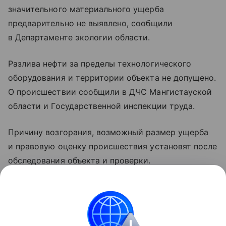
значительного материального ущерба
предварительно не выявлено, сообщили
в Департаменте экологии области.
Разлива нефти за пределы технологического
оборудования и территории объекта не допущено.
О происшествии сообщили в ДЧС Мангистауской
области и Государственной инспекции труда.
Причину возгорания, возможный размер ущерба
и правовую оценку происшествия установят после
обследования объекта и проверки.
Ранее на фоне жары лесные пожары вспыхнули
сразу в двух регионах Казахстана.