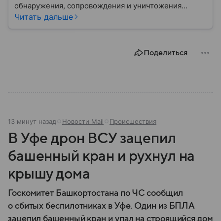
обнаружения, сопровождения и уничтожения
средств воздушного нападения. Современные
Читать дальше
системы ПВО считаются одним из ключевых
элементов обеспечения национальной
безопасности любого государства: собрали о них
Поделиться
главное.
13 минут назад
Новости Mail
Происшествия
В Уфе дрон ВСУ зацепил
башенный кран и рухнул на
крышу дома
Госкомитет Башкортостана по ЧС сообщил
о сбитых беспилотниках в Уфе. Один из БПЛА
зацепил башенный кран и упал на строящийся дом