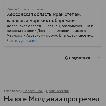
Узнать больше по теме
Херсонская область: край степей,
каналов и морских побережий
Херсонская область — регион, расположенный в
нижнем течении Днепра и имеющий выход к
Черному и Азовскому морям. Благодаря своему
географическому положению область на
Читать дальше
протяжении многих десятилетий играла важную
роль в развитии сельского хозяйства, морской
торговли и транспортного сообщения между
Поделиться
севером и югом региона. Собрали главное по теме.
1 час назад
Новости Mail
Происшествия
На юге Молдавии прогремел