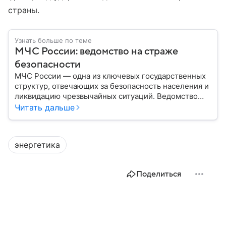
страны.
Узнать больше по теме
МЧС России: ведомство на страже
безопасности
МЧС России — одна из ключевых государственных
структур, отвечающих за безопасность населения и
ликвидацию чрезвычайных ситуаций. Ведомство
играет важную роль в защите граждан от
Читать дальше
природных катастроф, техногенных аварий и других
угроз. В этом материале разбираем, что
представляет собой МЧС, как оно устроено, какие
энергетика
задачи выполняет и какую роль играет в
современной России.
Поделиться