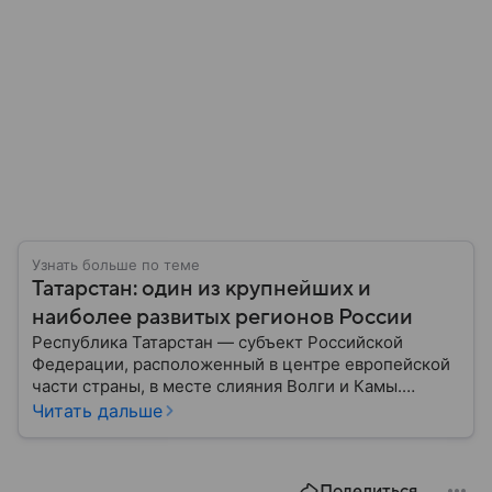
Узнать больше по теме
Татарстан: один из крупнейших и
наиболее развитых регионов России
Республика Татарстан — субъект Российской
Федерации, расположенный в центре европейской
части страны, в месте слияния Волги и Камы.
Регион считается одним из ведущих
Читать дальше
экономических, научных и культурных центров
России; также он известен развитой
промышленностью, богатым историческим
Поделиться