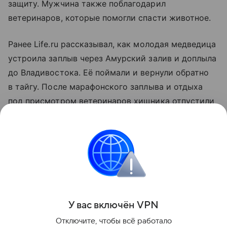
защиту. Мужчина также поблагодарил
ветеринаров, которые помогли спасти животное.
Ранее Life.ru рассказывал, как молодая медведица
устроила заплыв через Амурский залив и доплыла
до Владивостока. Её поймали и вернули обратно
в тайгу. После марафонского заплыва и отдыха
под присмотром ветеринаров хищника отпустили
в естественную среду обитания.
Больше актуальных событий в режиме реального
времени — читайте в разделе «Последние
новости» на Life.ru.
Поделиться
У вас включ
ён
V
P
N
Отключите, чтобы всё работало