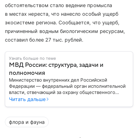
обстоятельством стало ведение промысла
в местах нереста, что нанесло особый ущерб
экосистеме региона. Сообщается, что ущерб,
причиненный водным биологическим ресурсам,
составил более 27 тыс. рублей.
Узнать больше по теме
МВД России: структура, задачи и
полномочия
Министерство внутренних дел Российской
Федерации — федеральный орган исполнительной
власти, отвечающий за охрану общественного
порядка, борьбу с преступностью, обеспечение
Читать дальше
безопасности граждан и реализацию
государственной политики в сфере внутренних дел.
В материале рассказываем, чем занимается МВД
флора и фауна
России, какие задачи выполняет министерство, как
устроена его структура, кто возглавляет ведомство
и какие полномочия оно имеет.