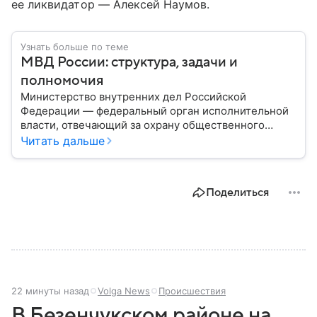
ее ликвидатор — Алексей Наумов.
Узнать больше по теме
МВД России: структура, задачи и
полномочия
Министерство внутренних дел Российской
Федерации — федеральный орган исполнительной
власти, отвечающий за охрану общественного
порядка, борьбу с преступностью, обеспечение
Читать дальше
безопасности граждан и реализацию
государственной политики в сфере внутренних дел.
В материале рассказываем, чем занимается МВД
Поделиться
России, какие задачи выполняет министерство, как
устроена его структура, кто возглавляет ведомство
и какие полномочия оно имеет.
22 минуты назад
Volga News
Происшествия
В Безенчукском районе на