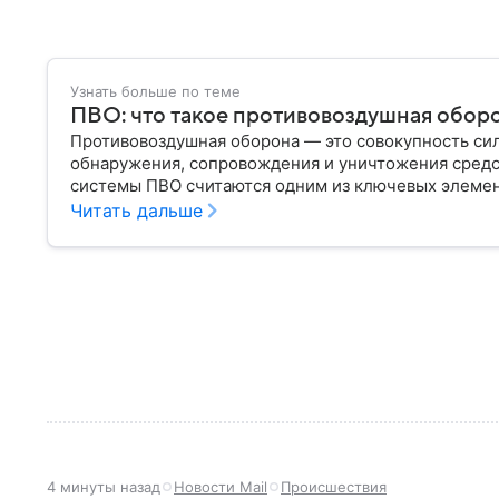
Узнать больше по теме
ПВО: что такое противовоздушная оборо
Противовоздушная оборона — это совокупность сил
обнаружения, сопровождения и уничтожения сред
системы ПВО считаются одним из ключевых элеме
любого государства: собрали о них главное.
Читать дальше
4 минуты назад
Новости Mail
Происшествия