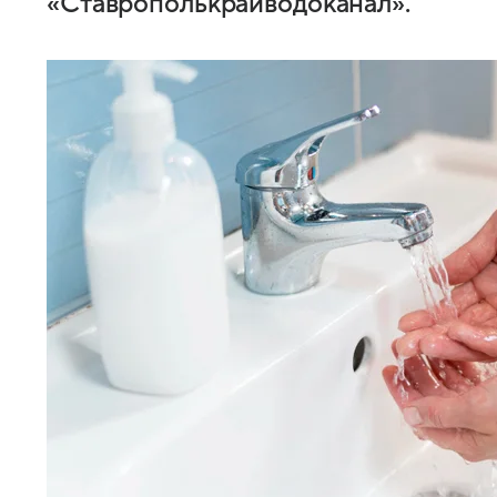
«Ставрополькрайводоканал».