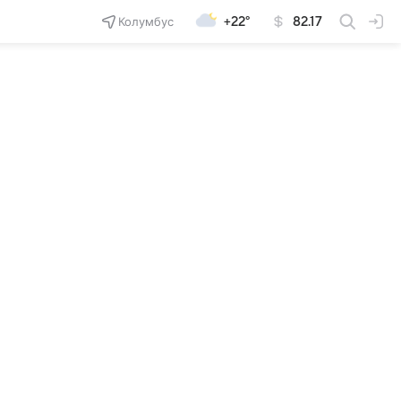
Колумбус
+22°
82.17