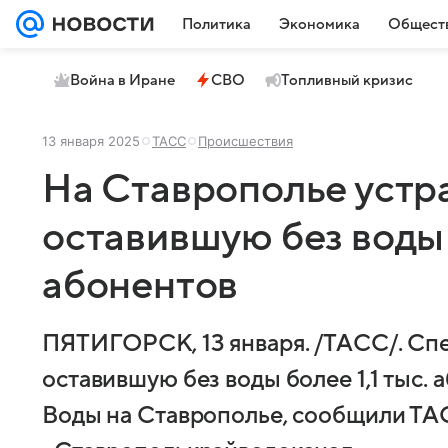
Политика
Экономика
Общест
Война в Иране
СВО
Топливный кризис
13 января 2025
ТАСС
Происшествия
На Ставрополье устр
оставившую без воды б
абонентов
ПЯТИГОРСК, 13 января. /ТАСС/. Сп
оставившую без воды более 1,1 тыс.
Воды на Ставрополье, сообщили ТА