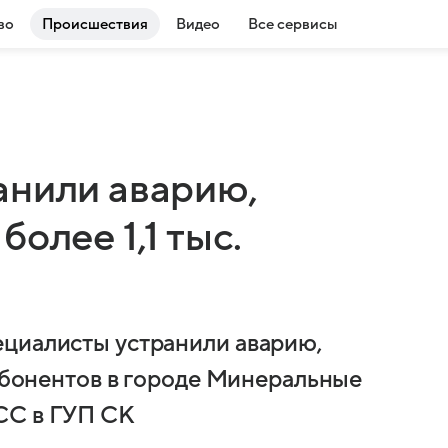
во
Происшествия
Видео
Все сервисы
анили аварию,
олее 1,1 тыс.
ециалисты устранили аварию,
 абонентов в городе Минеральные
СС в ГУП СК