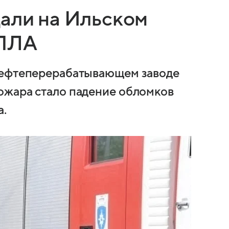
дали на Ильском
БПЛА
нефтеперерабатывающем заводе
ожара стало падение обломков
а.