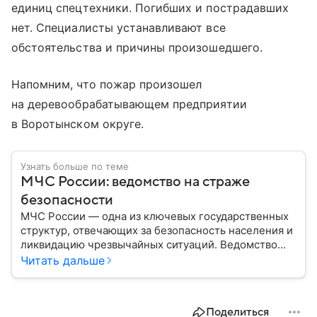
единиц спецтехники. Погибших и пострадавших
нет. Специалисты устанавливают все
обстоятельства и причины произошедшего.
Напомним, что пожар произошел
на деревообрабатывающем предприятии
в Воротынском округе.
Узнать больше по теме
МЧС России: ведомство на страже
безопасности
МЧС России — одна из ключевых государственных
структур, отвечающих за безопасность населения и
ликвидацию чрезвычайных ситуаций. Ведомство
играет важную роль в защите граждан от
Читать дальше
природных катастроф, техногенных аварий и других
угроз. В этом материале разбираем, что
представляет собой МЧС, как оно устроено, какие
Поделиться
задачи выполняет и какую роль играет в