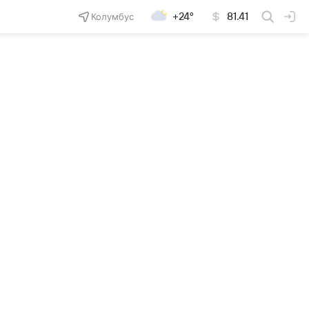
Колумбус
+24°
81.41