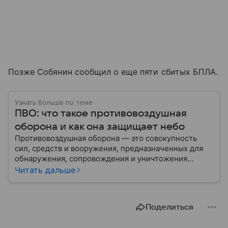
Позже Собянин сообщил о еще пяти сбитых БПЛА.
Узнать больше по теме
ПВО: что такое противовоздушная
оборона и как она защищает небо
Противовоздушная оборона — это совокупность
сил, средств и вооружения, предназначенных для
обнаружения, сопровождения и уничтожения
средств воздушного нападения. Современные
Читать дальше
системы ПВО считаются одним из ключевых
элементов обеспечения национальной
безопасности любого государства: собрали о них
Поделиться
главное.