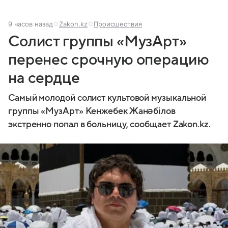
9 часов назад
Zakon.kz
Происшествия
Солист группы «МузАрт»
перенес срочную операцию
на сердце
Самый молодой солист культовой музыкальной
группы «МузАрт» Кенжебек Жанәбілов
экстренно попал в больницу, сообщает Zakon.kz.