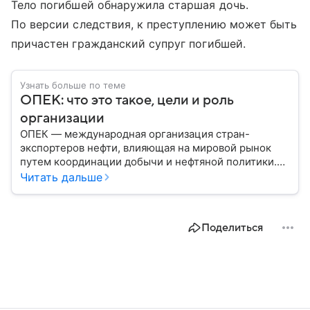
Тело погибшей обнаружила старшая дочь.
По версии следствия, к преступлению может быть
причастен гражданский супруг погибшей.
Узнать больше по теме
ОПЕК: что это такое, цели и роль
организации
ОПЕК — международная организация стран-
экспортеров нефти, влияющая на мировой рынок
путем координации добычи и нефтяной политики.
Решения ОПЕК регулярно отражаются на ценах
Читать дальше
нефти, а значит — на экономике многих государств.
Собрали главное об этом важном объединении.
Поделиться