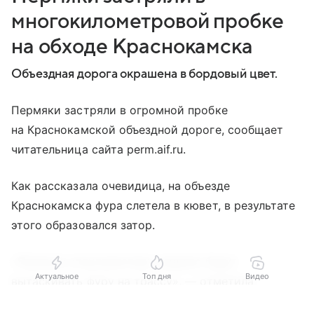
многокилометровой пробке
на обходе Краснокамска
Объездная дорога окрашена в бордовый цвет.
Пермяки застряли в огромной пробке
на Краснокамской объездной дороге, сообщает
читательница сайта perm.aif.ru.
Как рассказала очевидица, на объезде
Краснокамска фура слетела в кювет, в результате
этого образовался затор.
«Приехал спецтранспорт, видимо будут
Актуальное
Топ дня
Видео
вытаскивать фуру на трассу», — отметила
пермячка.
Выберите комментарий
Выберите комментарий
Выберите комментарий