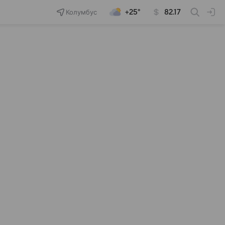
Колумбус
+25°
82.17