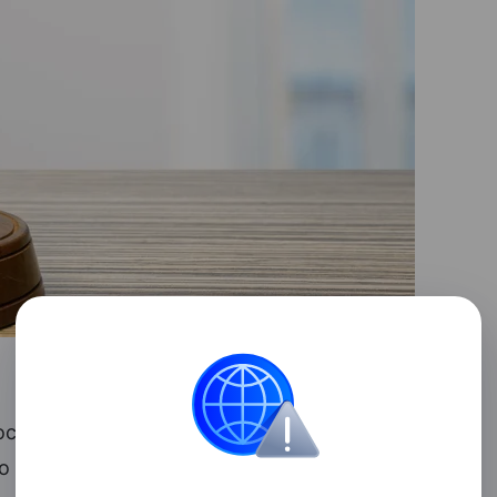
осужден за повторное вождение в пьяном
 ч. 2 ст. 264.1 УК РФ, сообщает