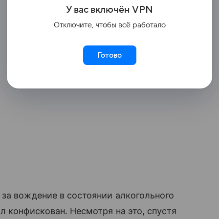
У вас включ
ён
V
P
N
Отключите, чтобы всё работало
Готово
за вождение в состоянии алкогольного
л конфискован. Несмотря на это, спустя