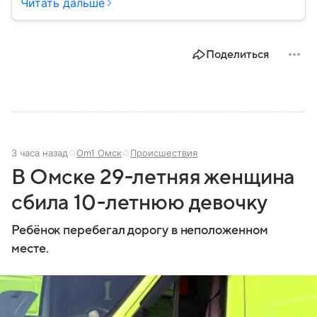
играет важную роль в защите граждан от
Читать дальше
природных катастроф, техногенных аварий и других
угроз. В этом материале разбираем, что
представляет собой МЧС, как оно устроено, какие
Поделиться
задачи выполняет и какую роль играет в
современной России.
3 часа назад
Om1 Омск
Происшествия
В Омске 29-летняя женщина
сбила 10-летнюю девочку
Ребёнок перебегал дорогу в неположенном
месте.