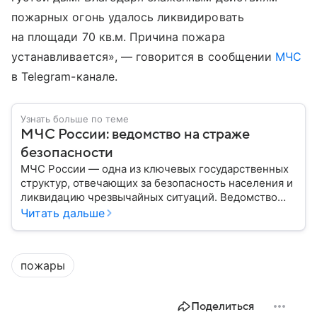
пожарных огонь удалось ликвидировать
на площади 70 кв.м. Причина пожара
устанавливается», — говорится в сообщении
МЧС
в Telegram-канале.
Узнать больше по теме
МЧС России: ведомство на страже
безопасности
МЧС России — одна из ключевых государственных
структур, отвечающих за безопасность населения и
ликвидацию чрезвычайных ситуаций. Ведомство
играет важную роль в защите граждан от
Читать дальше
природных катастроф, техногенных аварий и других
угроз. В этом материале разбираем, что
представляет собой МЧС, как оно устроено, какие
пожары
задачи выполняет и какую роль играет в
современной России.
Поделиться