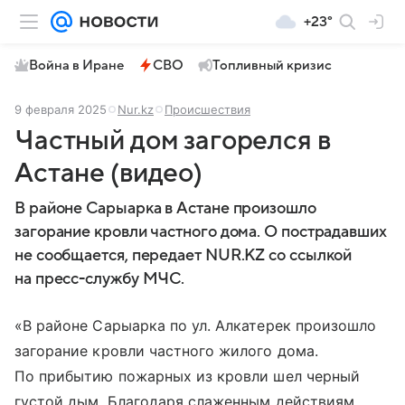
+23°
Война в Иране
СВО
Топливный кризис
9 февраля 2025
Nur.kz
Происшествия
Частный дом загорелся в
Астане (видео)
В районе Сарыарка в Астане произошло
загорание кровли частного дома. О пострадавших
не сообщается, передает NUR.KZ со ссылкой
на пресс-службу МЧС.
«В районе Сарыарка по ул. Алкатерек произошло
загорание кровли частного жилого дома.
По прибытию пожарных из кровли шел черный
густой дым. Благодаря слаженным действиям