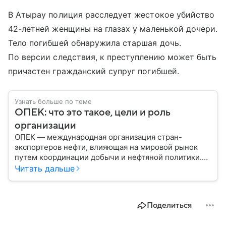
В Атырау полиция расследует жестокое убийство
42-летней женщины на глазах у маленькой дочери.
Тело погибшей обнаружила старшая дочь.
По версии следствия, к преступлению может быть
причастен гражданский супруг погибшей.
Узнать больше по теме
ОПЕК: что это такое, цели и роль
организации
ОПЕК — международная организация стран-
экспортеров нефти, влияющая на мировой рынок
путем координации добычи и нефтяной политики.
Решения ОПЕК регулярно отражаются на ценах
Читать дальше
нефти, а значит — на экономике многих государств.
Собрали главное об этом важном объединении.
Поделиться