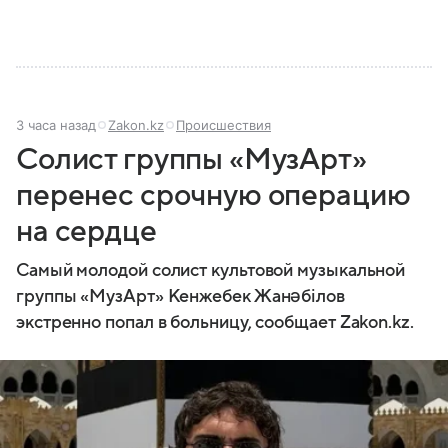
3 часа назад
Zakon.kz
Происшествия
Солист группы «МузАрт»
перенес срочную операцию
на сердце
Самый молодой солист культовой музыкальной
группы «МузАрт» Кенжебек Жанәбілов
экстренно попал в больницу, сообщает Zakon.kz.