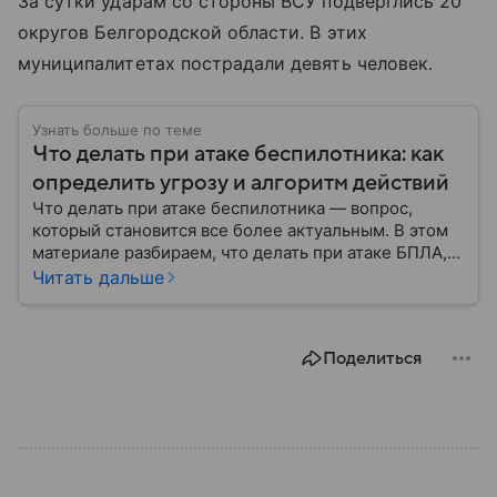
За сутки ударам со стороны ВСУ подверглись 20
округов Белгородской области. В этих
муниципалитетах пострадали девять человек.
Узнать больше по теме
Что делать при атаке беспилотника: как
определить угрозу и алгоритм действий
Что делать при атаке беспилотника — вопрос,
который становится все более актуальным. В этом
материале разбираем, что делать при атаке БПЛА,
как распознать угрозу, какие действия предпринять
Читать дальше
на улице и в помещении, а также что известно о
компенсации ущерба.
Поделиться