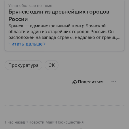
Узнать больше по теме
Брянск: один из древнейших городов
России
Брянск — административный центр Брянской
области и один из старейших городов России. Он
расположен на западе страны, недалеко от границ с
Белоруссией и Украиной, и известен своей
Читать дальше
многовековой историей. Собрали главное о
Брянске.
Прокуратура
СК
Поделиться
1 час назад
Новости Mail
Происшествия