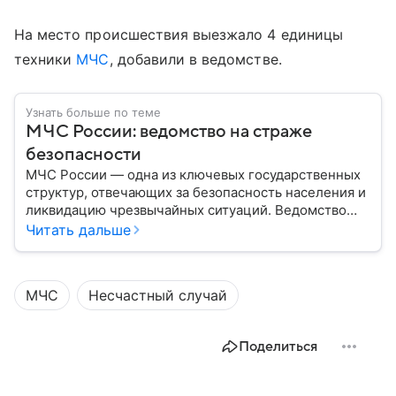
На место происшествия выезжало 4 единицы
техники
МЧС
, добавили в ведомстве.
Узнать больше по теме
МЧС России: ведомство на страже
безопасности
МЧС России — одна из ключевых государственных
структур, отвечающих за безопасность населения и
ликвидацию чрезвычайных ситуаций. Ведомство
играет важную роль в защите граждан от
Читать дальше
природных катастроф, техногенных аварий и других
угроз. В этом материале разбираем, что
представляет собой МЧС, как оно устроено, какие
МЧС
Несчастный случай
задачи выполняет и какую роль играет в
современной России.
Поделиться