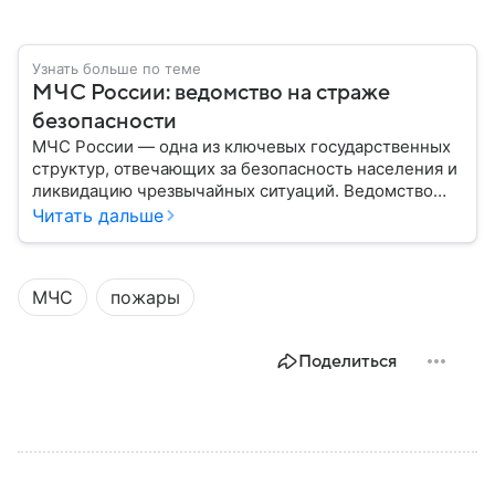
Узнать больше по теме
МЧС России: ведомство на страже
безопасности
МЧС России — одна из ключевых государственных
структур, отвечающих за безопасность населения и
ликвидацию чрезвычайных ситуаций. Ведомство
играет важную роль в защите граждан от
Читать дальше
природных катастроф, техногенных аварий и других
угроз. В этом материале разбираем, что
представляет собой МЧС, как оно устроено, какие
МЧС
пожары
задачи выполняет и какую роль играет в
современной России.
Поделиться