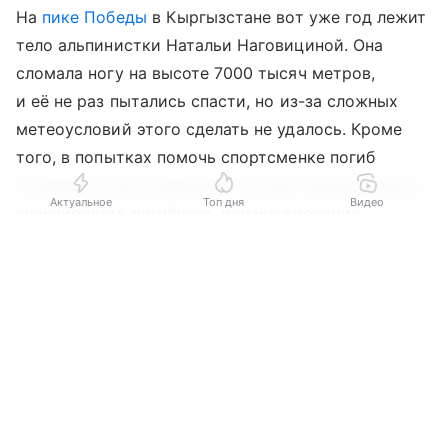
На
пике Победы
в Кыргызстане вот уже год лежит
тело альпинистки Натальи Наговициной. Она
сломала ногу на высоте 7000 тысяч метров,
и её не раз пытались спасти, но из-за сложных
метеоусловий этого сделать не удалось. Кроме
того, в попытках помочь спортсменке погиб
итальянец Лука Синигалья. В 2026 планировалось
Актуальное
Топ дня
Видео
эвакуировать погибшую, однако операция
не состоялась. Подробности — в материале сайта
Выберите комментарий
Выберите комментарий
Выберите комментарий
perm.aif.ru.
Информация полезная и актуальная
Информация полезная и актуальная
Информация полезная и актуальная
«Победа закрыта».
Заголовок вводит в заблуждение
Заголовок вводит в заблуждение
Заголовок вводит в заблуждение
В мае 2026 года спасатели начали говорить
Материал содержит неполные данные
Материал содержит неполные данные
Материал содержит неполные данные
о возможности спуска тела 48-летней Натальи
Наговицыной с пика Победы.
Материал устарел
Материал устарел
Материал устарел