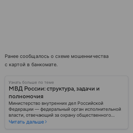
Ранее сообщалось о схеме мошенничества
с картой в банкомате.
Узнать больше по теме
МВД России: структура, задачи и
полномочия
Министерство внутренних дел Российской
Федерации — федеральный орган исполнительной
власти, отвечающий за охрану общественного
порядка, борьбу с преступностью, обеспечение
Читать дальше
безопасности граждан и реализацию
государственной политики в сфере внутренних дел.