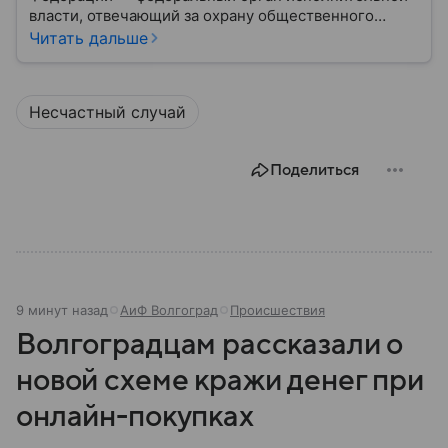
власти, отвечающий за охрану общественного
порядка, борьбу с преступностью, обеспечение
Читать дальше
безопасности граждан и реализацию
государственной политики в сфере внутренних дел.
В материале рассказываем, чем занимается МВД
Несчастный случай
России, какие задачи выполняет министерство, как
устроена его структура, кто возглавляет ведомство
и какие полномочия оно имеет.
Поделиться
9 минут назад
АиФ Волгоград
Происшествия
Волгоградцам рассказали о
новой схеме кражи денег при
онлайн-покупках