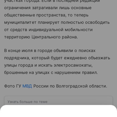
участках города. Если в последней редакции
ограничения затрагивали лишь основные
общественные пространства, то теперь
муниципалитет планирует полностью освободить
от средств индивидуальной мобильности
территорию Центрального района.
В конце июля в городе объявили о поисках
подрядчика, который будет ежедневно объезжать
улицы города и искать электросамокаты,
брошенные на улицах с нарушением правил.
Фото ГУ
МВД
России по Волгоградской области.
Узнать больше по теме
МВД России: структура, задачи и
полномочия