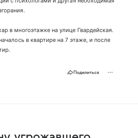
ции с психологами и другая необходимая
горания.
ар в многоэтажке на улице Гвардейская.
ачалось в квартире на 7 этаже, и после
тир.
Поделиться
ну, угрожавшего