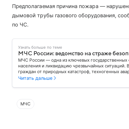
Предполагаемая причина пожара — нарушени
дымовой трубы газового оборудования, соо
по ЧС.
Узнать больше по теме
МЧС России: ведомство на страже безо
МЧС России — одна из ключевых государственных 
населения и ликвидацию чрезвычайных ситуаций. 
граждан от природных катастроф, техногенных авар
разбираем, что представляет собой МЧС, как оно у
Читать дальше
играет в современной России.
МЧС