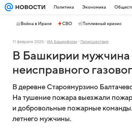
Политика
Экономика
Общест
Война в Иране
СВО
Топливный кризис
11 февраля 2025
ИА Башинформ
Происшествия
В Башкирии мужчина 
неисправного газово
В деревне Староямурзино Балтачевс
На тушение пожара выезжали пожа
и добровольные пожарные команды.
летнего мужчины.