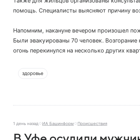
Также для жильцов организованы консульта
помощь. Специалисты выясняют причину воз
Напомним, накануне вечером произошел пож
Были эвакуированы 70 человек. Возгорание н
огонь перекинулся на несколько других квар
здоровье
1 день назад
ИА Башинформ
Происшествия
В Уфе осудили мужчи