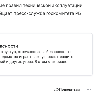
е правил технической эксплуатации
бщает пресс-служба госкомитета РБ
пасности
структур, отвечающих за безопасность
Ведомство играет важную роль в защите
ий и других угроз. В этом материале
строено, какие задачи выполняет и какую роль
Поделиться