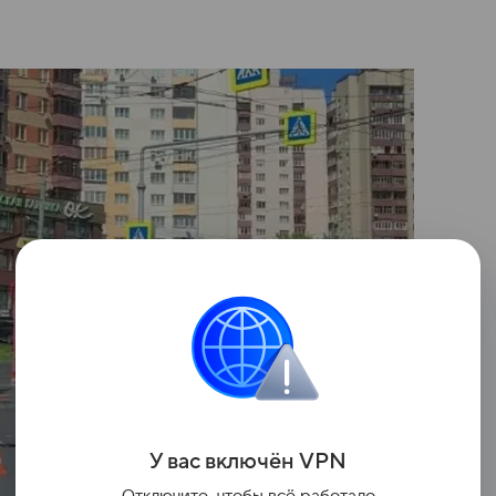
У вас включ
ён
V
P
N
Отключите, чтобы всё работало