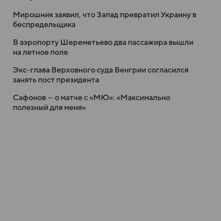
Мирошник заявил, что Запад превратил Украину в
беспредельщика
В аэропорту Шереметьево два пассажира вышли
на летное поле
Экс-глава Верховного суда Венгрии согласился
занять пост президента
Сафонов — о матче с «МЮ»: «Максимально
полезный для меня»