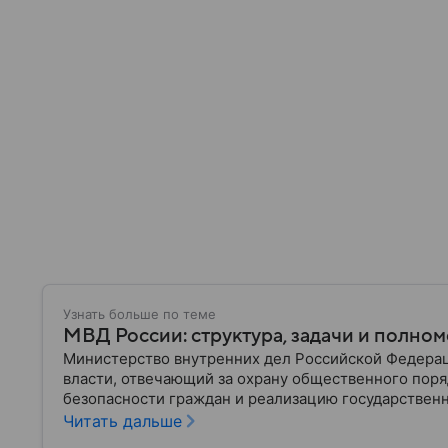
Узнать больше по теме
МВД России: структура, задачи и полно
Министерство внутренних дел Российской Федера
власти, отвечающий за охрану общественного поря
безопасности граждан и реализацию государственн
материале рассказываем, чем занимается МВД Росс
Читать дальше
устроена его структура, кто возглавляет ведомств