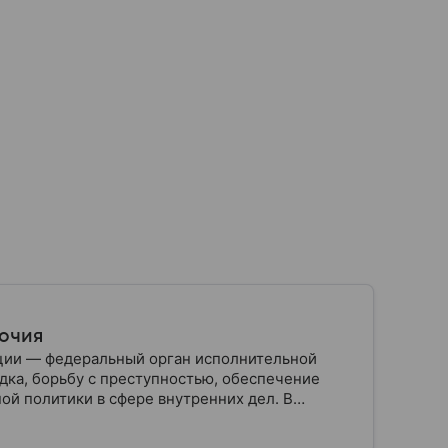
мочия
ции — федеральный орган исполнительной
дка, борьбу с преступностью, обеспечение
ой политики в сфере внутренних дел. В
ии, какие задачи выполняет министерство, как
о и какие полномочия оно имеет.