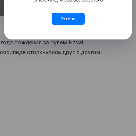
Готово
года рождения за рулем Haval
лосипеде столкнулись друг с другом.