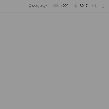
Колумбус
+22°
82.17