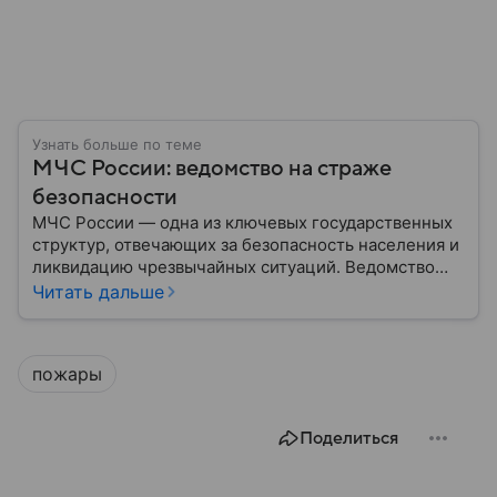
Узнать больше по теме
МЧС России: ведомство на страже
безопасности
МЧС России — одна из ключевых государственных
структур, отвечающих за безопасность населения и
ликвидацию чрезвычайных ситуаций. Ведомство
играет важную роль в защите граждан от
Читать дальше
природных катастроф, техногенных аварий и других
угроз. В этом материале разбираем, что
представляет собой МЧС, как оно устроено, какие
пожары
задачи выполняет и какую роль играет в
современной России.
Поделиться