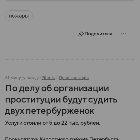
угроз. В этом материале разбираем, что
представляет собой МЧС, как оно устроено, какие
пожары
задачи выполняет и какую роль играет в
современной России.
Поделиться
31 минуту назад
Piter.tv
Происшествия
По делу об организации
проституции будут судить
двух петербурженок
Услуги стоили от 5 до 22 тыс. рублей.
Прокуратура Курортного района Петербурга