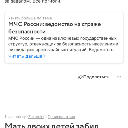
за завалом. Все погибли.
Узнать больше по теме
МЧС России: ведомство на страже
безопасности
МЧС России — одна из ключевых государственных
структур, отвечающих за безопасность населения и
ликвидацию чрезвычайных ситуаций. Ведомство
играет важную роль в защите граждан от
Читать дальше
природных катастроф, техногенных аварий и других
угроз. В этом материале разбираем, что
представляет собой МЧС, как оно устроено, какие
Поделиться
задачи выполняет и какую роль играет в
современной России.
1 час назад
Zakon.kz
Происшествия
Мать двоих детей забил