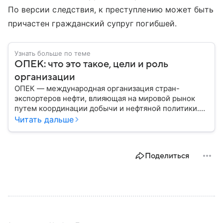
По версии следствия, к преступлению может быть
причастен гражданский супруг погибшей.
Узнать больше по теме
ОПЕК: что это такое, цели и роль
организации
ОПЕК — международная организация стран-
экспортеров нефти, влияющая на мировой рынок
путем координации добычи и нефтяной политики.
Решения ОПЕК регулярно отражаются на ценах
Читать дальше
нефти, а значит — на экономике многих государств.
Собрали главное об этом важном объединении.
Поделиться