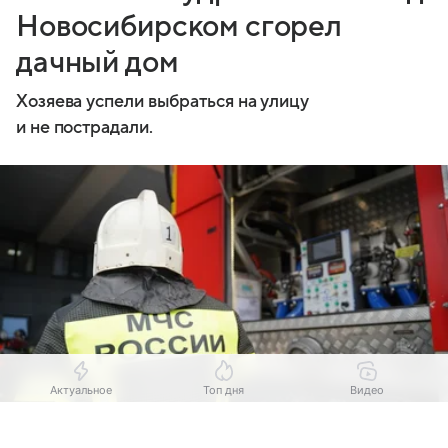
Новосибирском сгорел
дачный дом
Хозяева успели выбраться на улицу
и не пострадали.
Актуальное
Топ дня
Видео
Выберите комментарий
Выберите комментарий
Выберите комментарий
Выберите комментарий
Источник:
Комсомольская правда