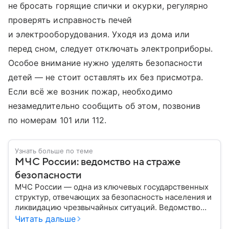
не бросать горящие спички и окурки, регулярно
проверять исправность печей
и электрооборудования. Уходя из дома или
перед сном, следует отключать электроприборы.
Особое внимание нужно уделять безопасности
детей — не стоит оставлять их без присмотра.
Если всё же возник пожар, необходимо
незамедлительно сообщить об этом, позвонив
по номерам 101 или 112.
Узнать больше по теме
МЧС России: ведомство на страже
безопасности
МЧС России — одна из ключевых государственных
структур, отвечающих за безопасность населения и
ликвидацию чрезвычайных ситуаций. Ведомство
играет важную роль в защите граждан от
Читать дальше
природных катастроф, техногенных аварий и других