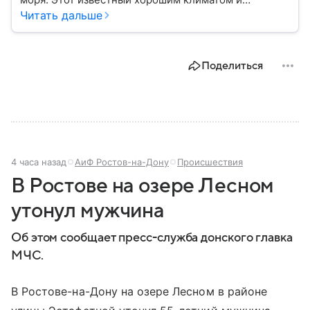
красивой природой регион имеет также огромное
Читать дальше
историческое, военное и экономическое значение.
На протяжении веков Крым переходил от одного
государства к другому, а его географическое
Поделиться
положение сделало полуостров ключевой точкой
по контролю Черного моря.
4 часа назад
АиФ Ростов-на-Дону
Происшествия
В Ростове на озере Лесном
утонул мужчина
Об этом сообщает пресс-служба донского главка
МЧС.
В Ростове-на-Дону на озере Лесном в районе