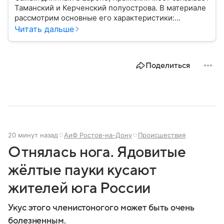
Таманский и Керченский полуострова. В материале
рассмотрим основные его характеристики:
географию, статус объекта, историю строительства
Читать дальше
и его стратегическое значение.
Поделиться
20 минут назад
АиФ Ростов-на-Дону
Происшествия
Отнялась нога. Ядовитые
жёлтые пауки кусают
жителей юга России
Укус этого членистоногого может быть очень
болезненным.