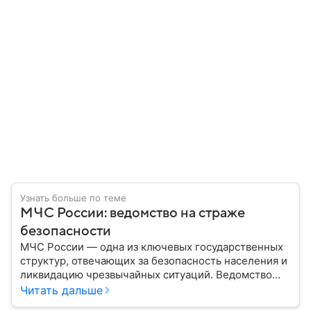
Узнать больше по теме
МЧС России: ведомство на страже
безопасности
МЧС России — одна из ключевых государственных
структур, отвечающих за безопасность населения и
ликвидацию чрезвычайных ситуаций. Ведомство
играет важную роль в защите граждан от
Читать дальше
природных катастроф, техногенных аварий и других