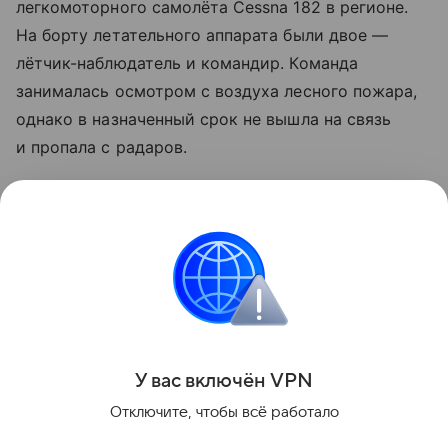
легкомоторного самолёта Cessna 182 в регионе.
На борту летательного аппарата были двое —
лётчик-наблюдатель и командир. Команда
занималась осмотром с воздуха лесного пожара,
однако в назначенный срок не вышла на связь
и пропала с радаров.
5 августа пропавший в Иркутской области
легкомоторный самолет Cessna 182 компании
«Гоставиа» из Ленинградской области был найден.
Позже были опубликованы первые снимки
самолета.
Поделиться
У вас включ
ён
V
P
N
Отключите, чтобы всё работало