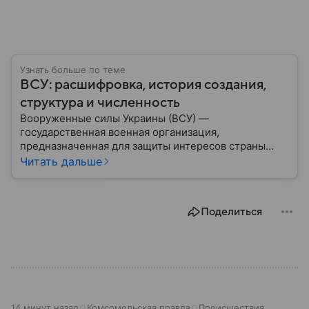
Узнать больше по теме
ВСУ: расшифровка, история создания,
структура и численность
Вооруженные силы Украины (ВСУ) —
государственная военная организация,
предназначенная для защиты интересов страны
военным путем. Была создана после
Читать дальше
провозглашения независимости Украины в 1991
году. В материале — главное по теме.
Поделиться
14 минут назад
Комсомольская правда
Происшествия