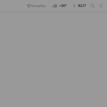
Колумбус
+30°
82.17