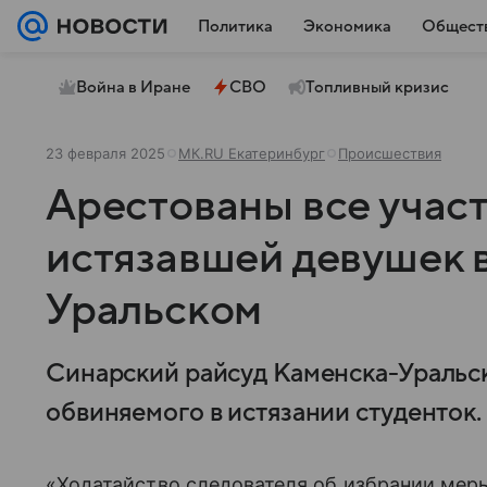
Политика
Экономика
Общест
Война в Иране
СВО
Топливный кризис
23 февраля 2025
МК.RU Екатеринбург
Происшествия
Арестованы все учас
истязавшей девушек 
Уральском
Синарский райсуд Каменска-Уральс
обвиняемого в истязании студенток.
«Ходатайство следователя об избрании меры