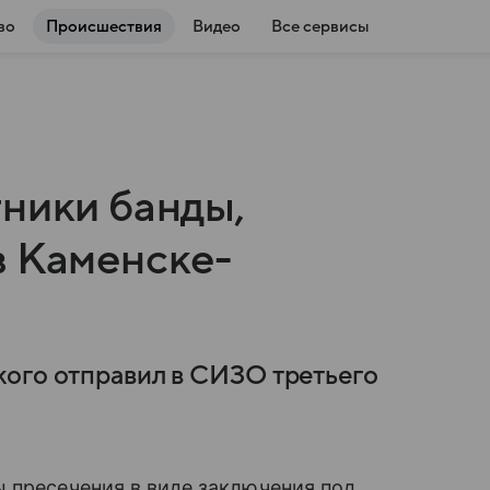
во
Происшествия
Видео
Все сервисы
тники банды,
в Каменске-
кого отправил в СИЗО третьего
 пресечения в виде заключения под