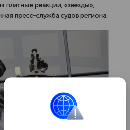
з платные реакции, «звезды»,
ная пресс-служба судов региона.