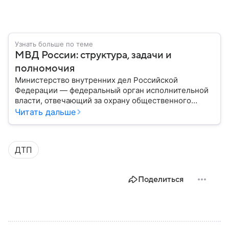
Узнать больше по теме
МВД России: структура, задачи и
полномочия
Министерство внутренних дел Российской
Федерации — федеральный орган исполнительной
власти, отвечающий за охрану общественного
порядка, борьбу с преступностью, обеспечение
Читать дальше
безопасности граждан и реализацию
государственной политики в сфере внутренних дел.
В материале рассказываем, чем занимается МВД
ДТП
России, какие задачи выполняет министерство, как
устроена его структура, кто возглавляет ведомство
и какие полномочия оно имеет.
Поделиться