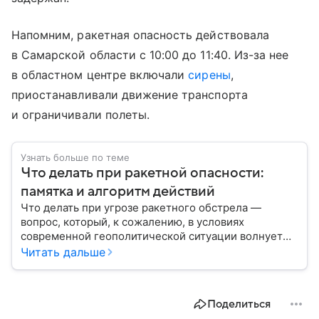
Напомним, ракетная опасность действовала
в Самарской области с 10:00 до 11:40. Из-за нее
в областном центре включали
сирены
,
приостанавливали движение транспорта
и ограничивали полеты.
Узнать больше по теме
Что делать при ракетной опасности:
памятка и алгоритм действий
Что делать при угрозе ракетного обстрела —
вопрос, который, к сожалению, в условиях
современной геополитической ситуации волнует
все больше людей. В материале мы рассказываем,
Читать дальше
как действовать при ракетной атаке, какие шаги
предпринять на улице и в помещении, а также о
том, как максимально обезопасить себя от
Поделиться
возможной угрозы.