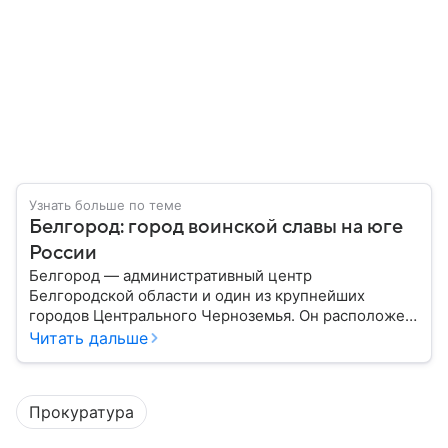
Узнать больше по теме
Белгород: город воинской славы на юге
России
Белгород — административный центр
Белгородской области и один из крупнейших
городов Центрального Черноземья. Он расположен
недалеко от российско-украинской границы и
Читать дальше
считается важным промышленным, научным,
образовательным и транспортным центром
региона. За свою историю город неоднократно
Прокуратура
становился ареной крупных военных событий, а
сегодня продолжает играть значимую роль в