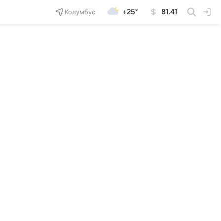
Колумбус
+25°
81.41