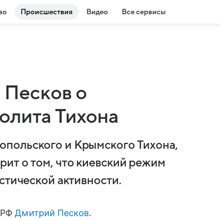
во
Происшествия
Видео
Все сервисы
: Песков о
олита Тихона
польского и Крымского Тихона,
ит о том, что киевский режим
стической активности.
а РФ
Дмитрий Песков
.