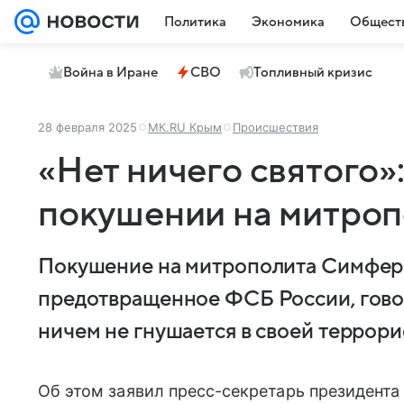
Политика
Экономика
Общест
Война в Иране
СВО
Топливный кризис
28 февраля 2025
МК.RU Крым
Происшествия
«Нет ничего святого»
покушении на митроп
Покушение на митрополита Симферо
предотвращенное ФСБ России, говор
ничем не гнушается в своей террори
Об этом заявил пресс-секретарь президент