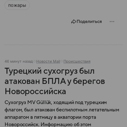
представляет собой МЧС, как оно устроено, какие
пожары
задачи выполняет и какую роль играет в
современной России.
Поделиться
46 минут назад
Новости Mail
Происшествия
Турецкий сухогруз был
атакован БПЛА у берегов
Новороссийска
Сухогруз MV Güllük, ходящий под турецким
флагом, был атакован беспилотным летательным
аппаратом в пятницу в акватории порта
Новороссийск. Информацию об этом