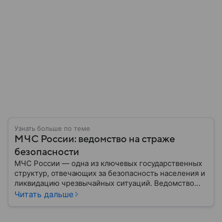
Узнать больше по теме
МЧС России: ведомство на страже
безопасности
МЧС России — одна из ключевых государственных
структур, отвечающих за безопасность населения и
ликвидацию чрезвычайных ситуаций. Ведомство
играет важную роль в защите граждан от
Читать дальше
природных катастроф, техногенных аварий и других
угроз. В этом материале разбираем, что