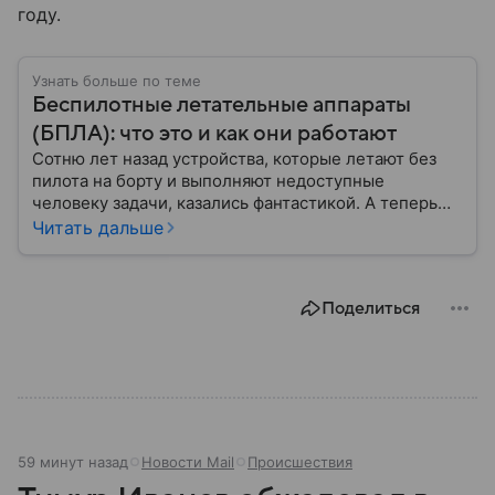
году.
Узнать больше по теме
Беспилотные летательные аппараты
(БПЛА): что это и как они работают
Сотню лет назад устройства, которые летают без
пилота на борту и выполняют недоступные
человеку задачи, казались фантастикой. А теперь
они стали реальностью: собрали главное о
Читать дальше
беспилотных летательных аппаратах (БПЛА) и о
том, для чего они нужны.
Поделиться
59 минут назад
Новости Mail
Происшествия