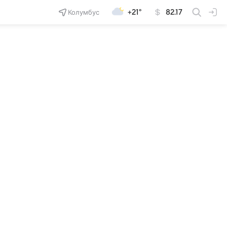
Колумбус
+21°
82.17