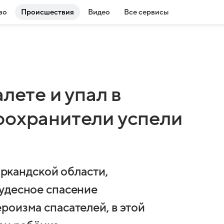
во
Происшествия
Видео
Все сервисы
лете и упал в
оохранители успели
маркандской области,
удесное спасение
роизма спасателей, в этой