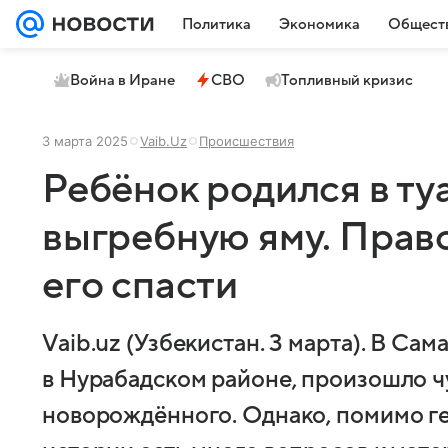
Политика
Экономика
Общест
Война в Иране
СВО
Топливный кризис
3 марта 2025
Vaib.Uz
Происшествия
Ребёнок родился в туа
выгребную яму. Прав
его спасти
Vaib.uz (Узбекистан. 3 марта). В Са
в Нурабадском районе, произошло ч
новорождённого. Однако, помимо ге